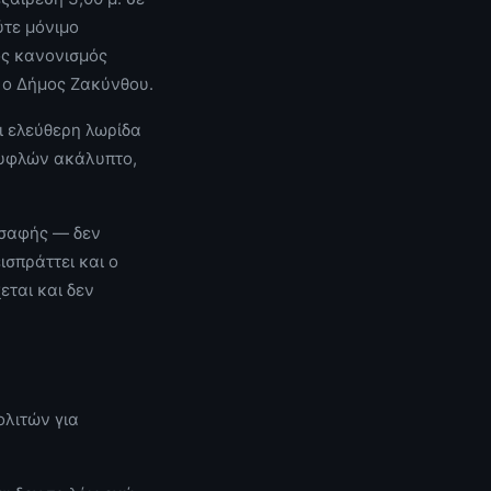
ύτε μόνιμο
ιος κανονισμός
ι ο Δήμος Ζακύνθου.
ει ελεύθερη λωρίδα
 τυφλών ακάλυπτο,
ι σαφής — δεν
ισπράττει και ο
εται και δεν
ολιτών για