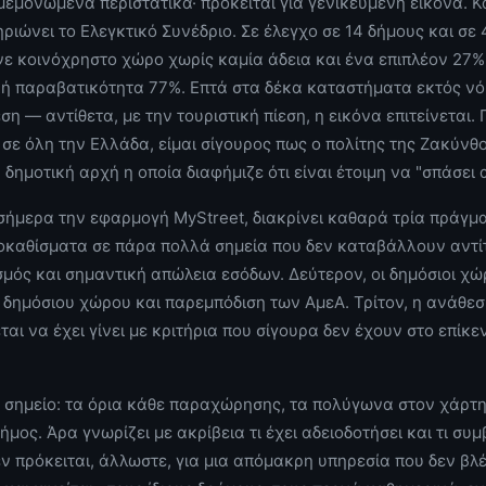
 μεμονωμένα περιστατικά· πρόκειται για γενικευμένη εικόνα. Κ
ηριώνει το Ελεγκτικό Συνέδριο. Σε έλεγχο σε 14 δήμους και σε
ε κοινόχρηστο χώρο χωρίς καμία άδεια και ένα επιπλέον 27%
κή παραβατικότητα 77%. Επτά στα δέκα καταστήματα εκτός ν
ση — αντίθετα, με την τουριστική πίεση, η εικόνα επιτείνεται. 
σε όλη την Ελλάδα, είμαι σίγουρος πως ο πολίτης της Ζακύνθ
δημοτική αρχή η οποία διαφήμιζε ότι είναι έτοιμη να "σπάσει 
σήμερα την εφαρμογή MyStreet, διακρίνει καθαρά τρία πράγμ
οκαθίσματα σε πάρα πολλά σημεία που δεν καταβάλλουν αντί
μός και σημαντική απώλεια εσόδων. Δεύτερον, οι δημόσιοι χώρ
 δημόσιου χώρου και παρεμπόδιση των ΑμεΑ. Τρίτον, η ανάθε
αι να έχει γίνει με κριτήρια που σίγουρα δεν έχουν στο επίκε
 σημείο: τα όρια κάθε παραχώρησης, τα πολύγωνα στον χάρτη 
Δήμος. Άρα γνωρίζει με ακρίβεια τι έχει αδειοδοτήσει και τι συμ
ν πρόκειται, άλλωστε, για μια απόμακρη υπηρεσία που δεν βλέπ