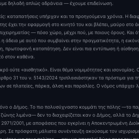
ουμε δηλαδή απλώς αδράνεια — έχουμε επιδείνωση.
νείς: καταπατήσεις υπήρχαν και τα προηγούμενα χρόνια. Η διαφ
της έχει την εφαρμογή στο κινητό του και βλέπει, μαύρο στο ά
πιχειρηματίας — πόσο χώρο, μέχρι πού, με ποιους όρους. Και ό
 η άδεια με αυτό που συμβαίνει στην πραγματικότητα, η εικόν
τη, πρωτοφανή καταπάτηση. Δεν είναι πια εντύπωση ή αίσθηση·
τό στον καθένα.
ικρό ούτε «αισθητικό». Είναι θέμα νομιμότητας και ισονομίας.
άρθρο 31 του ν. 5143/2024 τριπλασιάστηκαν τα πρόστιμα για 
 σε πλατείες, πάρκα, άλση και παραλίες. Ο νόμος υπάρχει· λ
μόνο ο Δήμος. Το πιο πολυσύχναστο κομμάτι της πόλης —το π
 ζώνης λιμένα— δεν το διαχειρίζεται καν ο Δήμος, αλλά το Δη
. 2971/2001, με αποφάσεις που εγκρίνει η Αποκεντρωμένη Διοίκ
ερη. Σε πρόσφατη μάλιστα συνέντευξη ακούσαμε τον ισχυρισμό