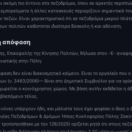
ι ακόμη πιο έντονο στα πεζοδρόμια, όπου σε αρκετές περιπτώ
 εμπορεύματα ή άλλες κατασκευές περιορίζουν σημαντικά τον
ων πεζών. Είναι χαρακτηριστικό ότι σε πεζοδρόμια μικρού πλάτ
 των πολιτών καθίσταται ιδιαίτερα δύσκολη ή και αδύνατη.
ή απόφαση
νης, Επικεφαλής της Κίνησης Πολιτών, δήλωσε στον –Ε- αναφο
νιστικής στην Πόλη:
φαση δεν είναι διακοσμητικό κείμενο. Είναι το εργαλείο που 
ων (ν. 3463/2006)— δίνει στο Δημοτικό Συμβούλιο για να ορίσε
ωρείται ο κοινόχρηστος χώρος. Με βάση αυτήν εκδίδεται η άδ
οβλεπόμενο τέλος.
κανόνες υπάρχουν ήδη, και μάλιστα τους έχει ψηφίσει ο ίδιος ο 
ργίας Πεζοδρόμων & Δρόμων Ήπιας Κυκλοφορίας Πόλης Ζακύ
ς τροποποιήθηκε με την 128/2025) ορίζεται ρητά ότι στους πεζ
 λωρίδα διέλευσης πλάτους τουλάχιστον 3,50 μέτρων —κατ' ε