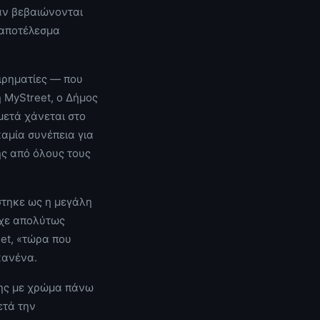
ταν βεβαιώνονται
 αποτέλεσμα
ιρηματίες — που
 MyStreet, ο Δήμος
μετά χάνεται στο
καμία συνέπεια για
ης από όλους τους
στηκε ως η μεγάλη
υχε απολύτως
eet, «τώρα που
κανένα.
σης με χρώμα πάνω
ετά την