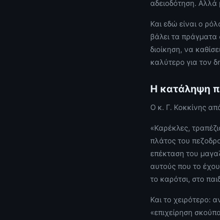
αδειοδότηση. Αλλά 
Και εδώ είναι ο ρό
βάλει τα πράγματα 
διοίκηση, να καθίσει
καλύτερο για τον δ
Η κατάληψη 
Ο κ. Γ. Κοκκίνης α
«Καρέκλες, τραπέζι
πλάτος του πεζοδρο
επέκταση του μαγαζ
αυτούς που το έχου
το καρότσι, στο παιδ
Και το χειρότερο: 
«επιχείρηση σκούπα