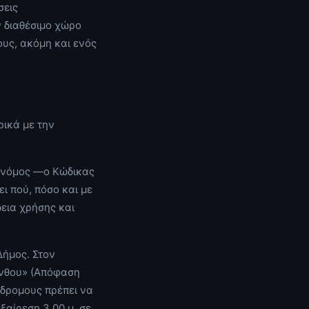
σεις
 διαθέσιμο χώρο
ους, ακόμη και ενός
ρικά με την
ο νόμος —ο Κώδικας
ι πού, πόσο και με
εια χρήσης και
Δήμος. Στον
νθου» (Απόφαση
όδρομους πρέπει να
ξαίρεση 3,00 μ. σε