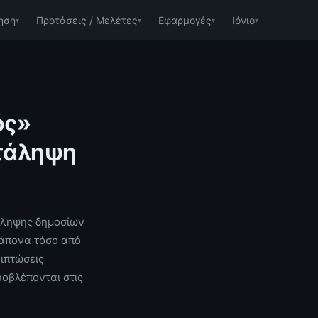
ηση
Προτάσεις / Μελέτες
Εφαρμογές
Ιόνιο
ός»
ατάληψη
τάληψης δημοσίων
ράπονα τόσο από
ιπτώσεις
οβλέπονται στις