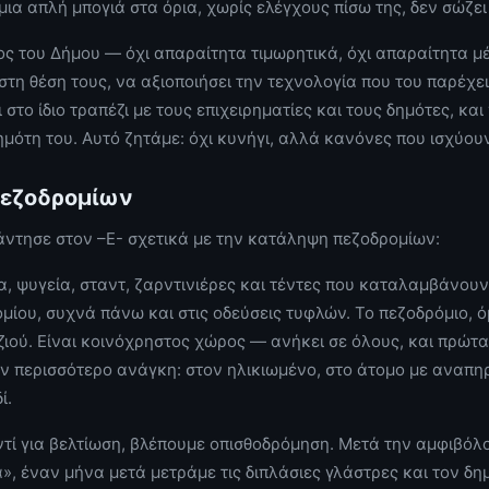
μια απλή μπογιά στα όρια, χωρίς ελέγχους πίσω της, δεν σώζει
λος του Δήμου — όχι απαραίτητα τιμωρητικά, όχι απαραίτητα 
στη θέση τους, να αξιοποιήσει την τεχνολογία που του παρέχε
 στο ίδιο τραπέζι με τους επιχειρηματίες και τους δημότες, και 
ημότη του. Αυτό ζητάμε: όχι κυνήγι, αλλά κανόνες που ισχύουν
πεζοδρομίων
πάντησε στον –Ε- σχετικά με την κατάληψη πεζοδρομίων:
α, ψυγεία, σταντ, ζαρντινιέρες και τέντες που καταλαμβάνου
μίου, συχνά πάνω και στις οδεύσεις τυφλών. Το πεζοδρόμιο, ό
ιού. Είναι κοινόχρηστος χώρος — ανήκει σε όλους, και πρώτα
ν περισσότερο ανάγκη: στον ηλικιωμένο, στο άτομο με αναπηρ
ί.
αντί για βελτίωση, βλέπουμε οπισθοδρόμηση. Μετά την αμφιβό
», έναν μήνα μετά μετράμε τις διπλάσιες γλάστρες και τον δ