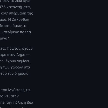
αι δεν το λέω εγώ
 476 καταστήματα,
 καθ' υπέρβαση της
όμου. Η Ζάκυνθος
Παρότι, όμως, το
ου περίμενε πολλά
αυγά".
ατα. Πρώτον, έχουν
τιμο στον Δήμο —
οι έχουν γεμίσει
ση των χώρων στα
ντρο τον δημόσιο
του MyStreet, τα
βαίνει στην
ει την πόλη: η ίδια