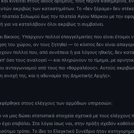
 και κινείται στους ίδιους δρόμους, τους περνά καθημερινά, ε
 αυτών ακριβώς των καταστημάτων. Το «δεν ξέραμε» δεν στέκει
ν πλατεία Σολωμού έως την πλατεία Αγίου Μάρκου με την εφα
τή για να καταλάβουν όλοι ακριβώς τι συμβαίνει.
αι δίκαιος. Υπάρχουν πολλοί επαγγελματίες που είναι έτοιμοι
ήση του χώρου, αν τους ζητηθεί — το κόστος δεν είναι απαγορ
ρχουν πολλοί που, από συνέπεια ή για λόγους ηθικής, δεν κα
π' όσο τους αναλογεί — και πληρώνουν το τίμημα, με αρνητι
του ανταγωνισμού από τους πιο «θαρραλέους». Αυτούς ακριβ
 η ανοχή της, και η αδυναμία της Δημοτικής Αρχής».
ναφέρθηκε στους ελέγχους των αρμόδιων υπηρεσιών:
να μας δώσει στατιστικά στοιχεία σχετικά με τους ελέγχους 
 έχει επιβάλει. Στα λόγια ίσως ναι, στην πράξη σχεδόν καθόλο
ισότιμο τρόπο. Το ίδιο το Ελεγκτικό Συνέδριο ήταν κατηγορημα