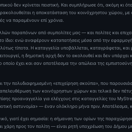
πικού δεν κρίνεται πειστική. Και συμπλήρωσε ότι, ακόμη κι ό
αρακολουθείται η αποκατάσταση του κοινόχρηστου χώρου, με
ές να παραμένουν επί χρόνια.
λλών παραπόνων από συμπολίτες μας — και πολίτες και επιχε
το ίδιο: ενώ αναφέρουν καταπατήσεις μέσα από την εφαρμογή
λύτως τίποτα. Η καταγγελία υποβάλλεται, καταγράφεται, και 
ειτουργεί, η δημοτική αρχή δεν το ακολουθεί και δεν υπάρχει 
ο οποίο έχει και σαν αποτέλεσμα την απώλεια της εμπιστοσύν
αι την πολυδιαφημισμένη «επιχείρηση σκούπα», που παρουσιά
 απελευθέρωση των κοινόχρηστων χώρων και τελικά δεν πέτ
πίσης προαναγγελία για ελέγχους στις καταγγελίες του MyStr
μοτική αστυνομία» — έναν ολόκληρο μήνα πριν. Αποτέλεσμα, 
νικό, γιατί έχει σημασία: η σήμανση των ορίων της παραχώρη
αι χάρη προς τον πολίτη — είναι ρητή υποχρέωση του Δήμου μ