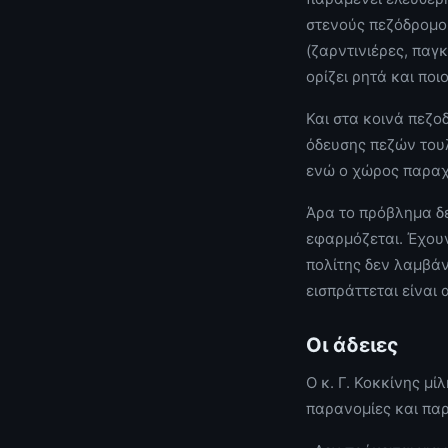
στενούς πεζόδρομου
(ζαρντινιέρες, παγκ
ορίζει ρητά και πο
Και στα κοινά πεζο
όδευσης πεζών τουλ
ενώ ο χώρος παραχ
Άρα το πρόβλημα δε
εφαρμόζεται. Έχουν
πολίτης δεν λαμβάν
εισπράττεται είναι
Οι άδειες
Ο κ. Γ. Κοκκίνης μ
παρανομίες και πα