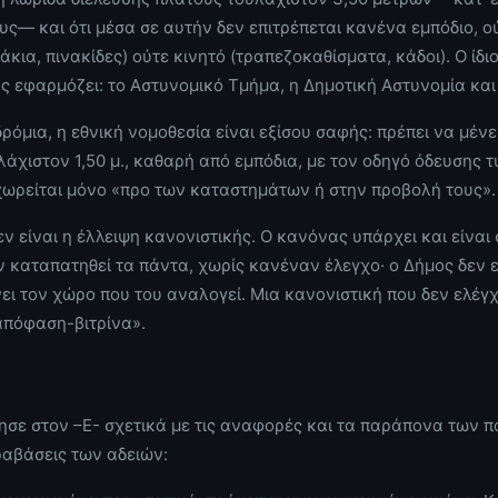
ς— και ότι μέσα σε αυτήν δεν επιτρέπεται κανένα εμπόδιο, ο
άκια, πινακίδες) ούτε κινητό (τραπεζοκαθίσματα, κάδοι). Ο ίδ
ιος εφαρμόζει: το Αστυνομικό Τμήμα, η Δημοτική Αστυνομία κα
δρόμια, η εθνική νομοθεσία είναι εξίσου σαφής: πρέπει να μέν
άχιστον 1,50 μ., καθαρή από εμπόδια, με τον οδηγό όδευσης
ωρείται μόνο «προ των καταστημάτων ή στην προβολή τους».
ν είναι η έλλειψη κανονιστικής. Ο κανόνας υπάρχει και είνα
 καταπατηθεί τα πάντα, χωρίς κανέναν έλεγχο· ο Δήμος δεν ε
ει τον χώρο που του αναλογεί. Μια κανονιστική που δεν ελέγχ
 απόφαση-βιτρίνα».
ίλησε στον –Ε- σχετικά με τις αναφορές και τα παράπονα των π
ραβάσεις των αδειών: