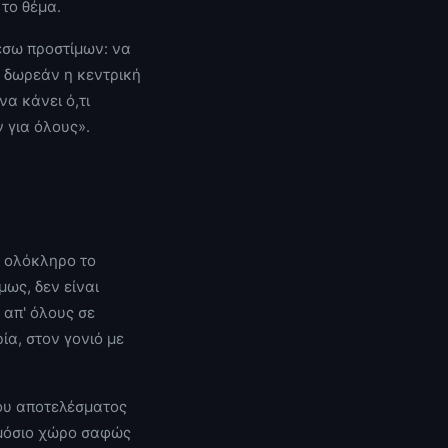
 το θέμα.
μέσω προστίμων: να
ι δωρεάν η κεντρική
να κάνει ό,τι
 για όλους».
ν ολόκληρο το
μως, δεν είναι
 απ' όλους σε
ία, στον γονιό με
λου αποτελέσματος
ημόσιο χώρο σαφώς