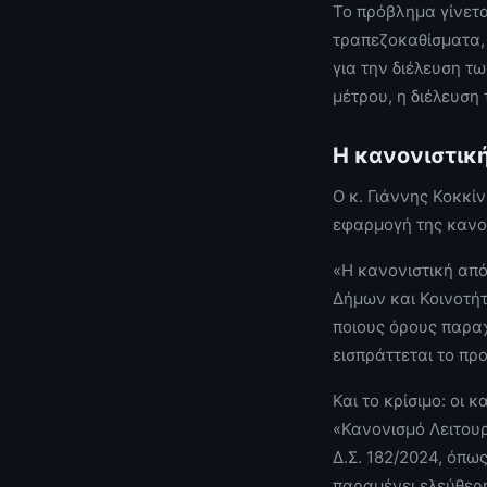
Το πρόβλημα γίνετα
τραπεζοκαθίσματα,
για την διέλευση τ
μέτρου, η διέλευση
Η κανονιστικ
Ο κ. Γιάννης Κοκκί
εφαρμογή της κανο
«Η κανονιστική από
Δήμων και Κοινοτήτ
ποιους όρους παραχ
εισπράττεται το πρ
Και το κρίσιμο: οι 
«Κανονισμό Λειτου
Δ.Σ. 182/2024, όπω
παραμένει ελεύθερη