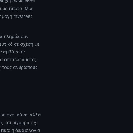
νδεχομένως είναι
 με τίποτα. Μία
ρμογή mystreet
 να πληρώσουν
ευτικό σε σχέση με
ταλαμβάνουν
κά αποτελέσματα,
ώς τους ανθρώπους
που έχει κάνει αλλά
υ, και σίγουρα όχι
τικό: η δικαιολογία